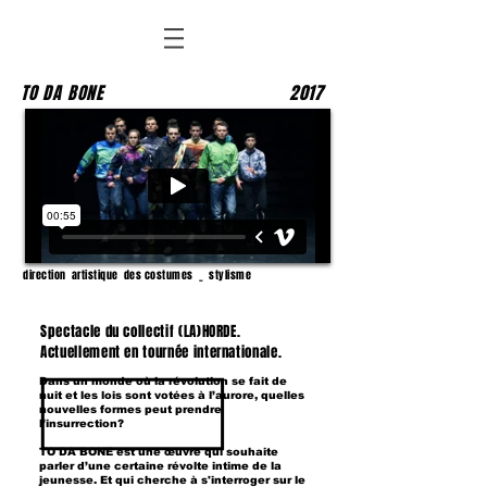
TO DA BONE
2017
direction artistique des costumes
_ stylisme
Spectacle du collectif (LA)HORDE.
Actuellement en tournée internationale.
Dans un monde où la révolution se fait de
nuit et les lois sont votées à l’aurore, quelles
nouvelles formes peut prendre
l’insurrection?
TO DA BONE est une œuvre qui souhaite
parler d’une certaine révolte intime de la
jeunesse. Et qui cherche à s'interroger sur le