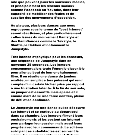
rôle que peuvent jouer les nouveaux médias,
et principalement les réseaux sociaux
comme Facebook ou Youtube, dans leur
capacité de mobiliser des foules et de
susciter des mouvements d’opposition.
Au plateau, plusieurs danses que nous
regroupons sous le terme de "post internet"
seront réactivées, et plus particulièrement
celles issues du mouvement Hardstyle et
des Hard-Dances comme le Tekstyle, le
Shuffle, le Hakken et notamment le
Jumpstyle.
Très intense et physique pour les danseurs,
une séquence de Jumpstyle dure en
moyenne 25 secondes. Les jumpers
consomment alors toute l’énergie disponible
pour aller au bout de leur enchainement
libre. Il en résulte une danse de jambes
exaltée, un sur place très puissant qui rend
compte d’un certain lâcher prise par rapport
à une frustration latente. À la fin de son solo,
un jumper est essoufflé mais apaisé et il
émane alors de lui une force centrée, pleine
de défi et de confiance.
Le Jumpstyle est une danse qui se découvre
sur internet et se pratique au départ seul
dans sa chambre. Les jumpers filment leurs
enchainements et les postent sur internet
pour partager leur passion mais aussi leurs
progrès avec leur communauté. Le schéma
suivi par ces autodidactes est souvent le